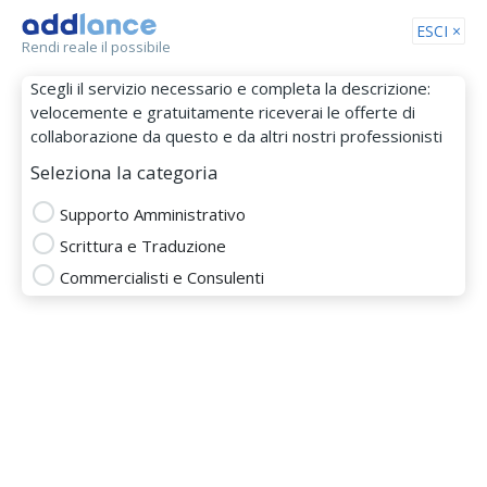
Tog
ESCI ×
Rendi reale il possibile
nav
Scegli il servizio necessario e completa la descrizione:
velocemente e gratuitamente riceverai le offerte di
collaborazione da questo e da altri nostri professionisti
Seleziona la categoria
Supporto Amministrativo
Scrittura e Traduzione
lucio085
Commercialisti e Consulenti
MEMBRO DAL 17 Mar 2018
Totale
Puntualità
Budget
Comunicazione
SUPPORTO AMMINISTRATIVO