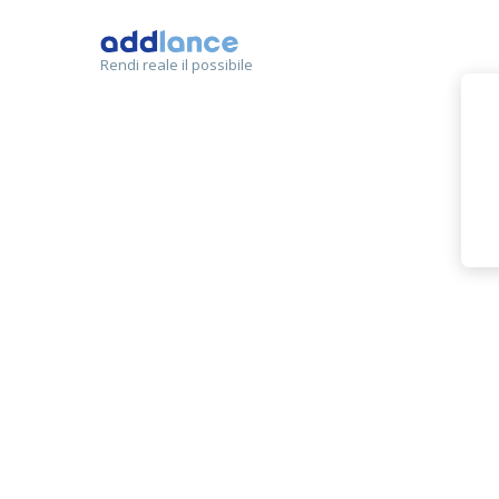
Rendi reale il possibile
Luigi
MEMBRO
programmazione c++
data modeler
programmazione java ee
JavaS
Progettazione Database
programmat
corso di programmazione