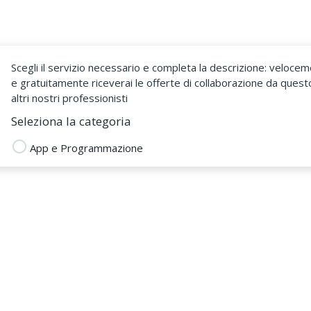
Come Funziona
Sono un Fr
Scegli il servizio necessario e completa la descrizione: veloce
e gratuitamente riceverai le offerte di collaborazione da quest
altri nostri professionisti
Seleziona la categoria
App e Programmazione
 De Pizzol
 DAL 17 Gen 2023
data structures
programmazione java
cript
Linux
realizzazione software
ore
app per sito web
web app
eclipse
sviluppatore app
programmazione c