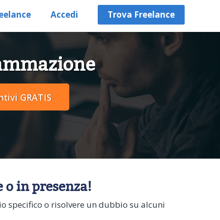
eelance
Accedi
Trova Freelance
grammazione
 o in presenza!
 specifico o risolvere un dubbio su alcuni