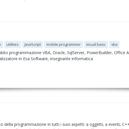
p
utilities
JavaScript
mobile programmer
visual basic
vba
mbito programmazione VBA, Oracle, SqlServer, PowerBuilder, Office A
icalizzatore in Esa Software, insegnante informatica
della programmazione in tutti i suoi aspetti: a oggetti, a eventi, C+