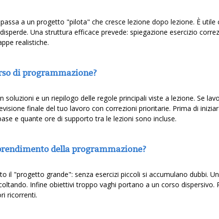
 si passa a un progetto "pilota" che cresce lezione dopo lezione. È utile
sperde. Una struttura efficace prevede: spiegazione esercizio correzi
ppe realistiche.
orso di programmazione?
 soluzioni e un riepilogo delle regole principali viste a lezione. Se la
sione finale del tuo lavoro con correzioni prioritarie. Prima di iniziare
base e quante ore di supporto tra le lezioni sono incluse.
apprendimento della programmazione?
bito il "progetto grande": senza esercizi piccoli si accumulano dubbi. U
coltando. Infine obiettivi troppo vaghi portano a un corso dispersivo. 
i ricorrenti.