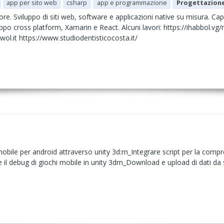
app per sito web
csharp
app e programmazione
Progettazion
ore. Sviluppo di siti web, software e applicazioni native su misura. Ca
uppo cross platform, Xamarin e React. Alcuni lavori: https://ihabbol.v
//iwol.it https://www.studiodentisticocosta.it/
ile per android attraverso unity 3d:rn_Integrare script per la compres
re il debug di giochi mobile in unity 3drn_Download e upload di dati da