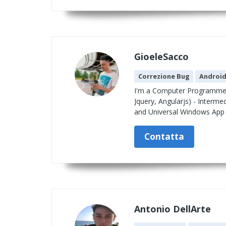
GioeleSacco
Correzione Bug
Androi
I'm a Computer Programmer.
Jquery, Angularjs) - Inter
and Universal Windows App
Contatta
Antonio DellArte