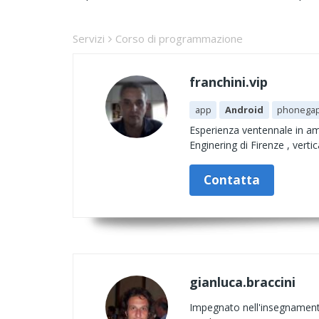
Servizi
Corso di programmazione
franchini.vip
app
Android
phonega
Esperienza ventennale in a
Enginering di Firenze , vert
Contatta
gianluca.braccini
Impegnato nell'insegnamento 