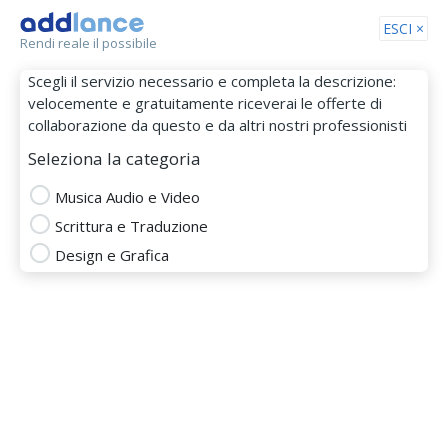
Tog
ESCI ×
Rendi reale il possibile
nav
Scegli il servizio necessario e completa la descrizione:
velocemente e gratuitamente riceverai le offerte di
collaborazione da questo e da altri nostri professionisti
Seleziona la categoria
Musica Audio e Video
Scrittura e Traduzione
marco mondello
Design e Grafica
MEMBRO DAL 03 Feb 2015
editor
Inglese
fiction writer
ghostwriter
Italiano
creative writer
script writer
graphic designer
logo designer
Totale