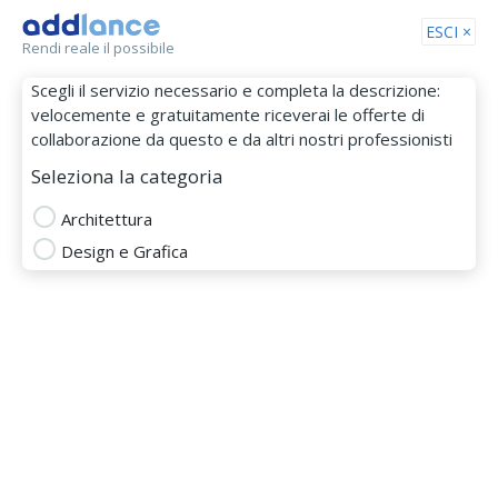
Tog
ESCI ×
Rendi reale il possibile
nav
Scegli il servizio necessario e completa la descrizione:
velocemente e gratuitamente riceverai le offerte di
collaborazione da questo e da altri nostri professionisti
Seleziona la categoria
Architettura
Design e Grafica
Martina Pirrone
MEMBRO DAL 27 Gen 2026
3d modeller
adobe illustrator
adobe indesign
adobe photoshop
realizzazione rendering
Totale