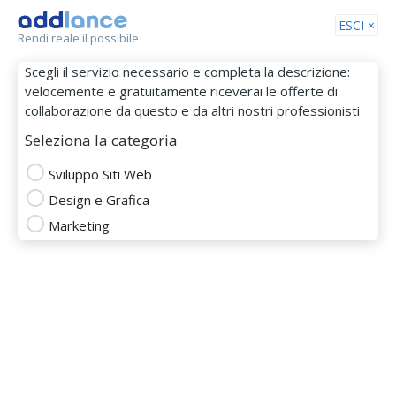
Tog
ESCI ×
Rendi reale il possibile
nav
Scegli il servizio necessario e completa la descrizione:
velocemente e gratuitamente riceverai le offerte di
collaborazione da questo e da altri nostri professionisti
Seleziona la categoria
Sviluppo Siti Web
Design e Grafica
Meavita
Marketing
MEMBRO DAL 08 Ott 2018
ajax
analisi statistica
brand marketing
content marketing
design di sito web
design grafico
facebook marketing
HTML5
Java
PHP
web javascript
wordpress