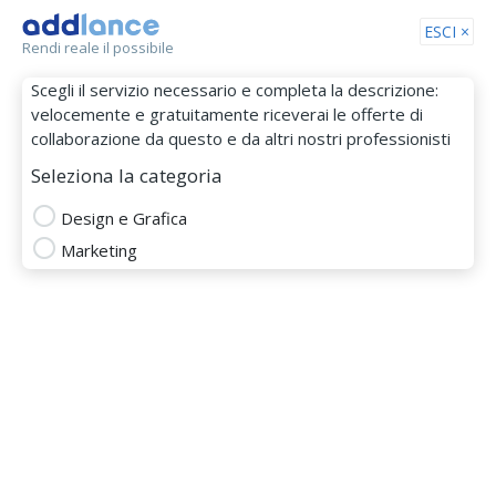
Tog
ESCI ×
Rendi reale il possibile
nav
Scegli il servizio necessario e completa la descrizione:
velocemente e gratuitamente riceverai le offerte di
collaborazione da questo e da altri nostri professionisti
Seleziona la categoria
Design e Grafica
Marketing
Sara Cassinelli
MEMBRO DAL 07 Mar 2022
design grafico
dipinto
disegni
disegno
disegno di logo
disegno maglietta tshirt
editare immagini
foto editing
fumetto
grafica digitale
graphic designer
illustrazioni