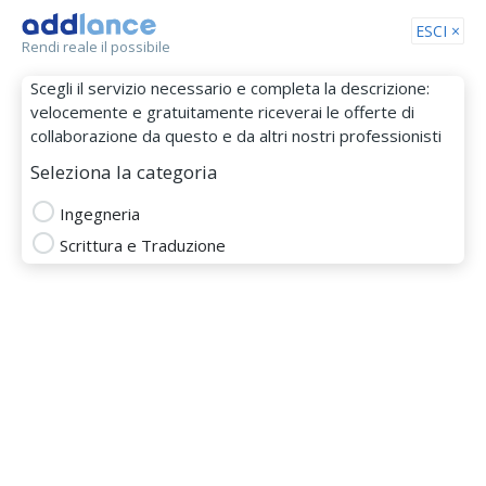
Tog
ESCI ×
Rendi reale il possibile
nav
Scegli il servizio necessario e completa la descrizione:
velocemente e gratuitamente riceverai le offerte di
collaborazione da questo e da altri nostri professionisti
Seleziona la categoria
Ingegneria
Scrittura e Traduzione
scurtmarius
MEMBRO DAL 10 Apr 2018
Totale
Puntualità
Budget
Comunicazione
INGEGNERIA