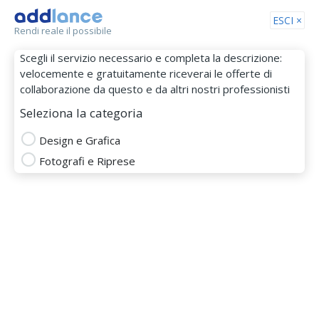
Tog
ESCI ×
Rendi reale il possibile
nav
Scegli il servizio necessario e completa la descrizione:
velocemente e gratuitamente riceverai le offerte di
collaborazione da questo e da altri nostri professionisti
Seleziona la categoria
Design e Grafica
Fotografi e Riprese
silvia Giussani
MEMBRO DAL 10 Gen 2017
Totale
Puntualità
Budget
Comunicazione
DESIGN E GRAFICA