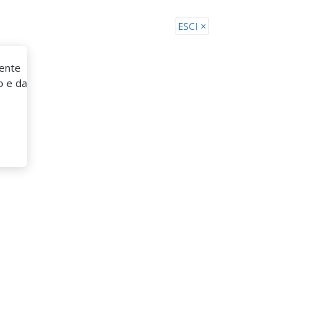
eelance
Accedi
Trova Freelance
ESCI ×
mente
Come Funziona
o e da
AddLance
Cerchi un freelance? Trovalo
GRATIS su AddLance
INVIA LA TUA RICHIESTA
1
Descrivi in un minuto ciò che deve
essere eseguito. Nessun obbligo!
CONFRONTA I PREVENTIVI
2
Ricevi offerte da professionisti italiani. È
gratis e senza commissioni!