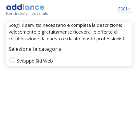
Tog
ESCI ×
Rendi reale il possibile
nav
Scegli il servizio necessario e completa la descrizione:
velocemente e gratuitamente riceverai le offerte di
collaborazione da questo e da altri nostri professionisti
Seleziona la categoria
Sviluppo Siti Web
Softmasters
MEMBRO DAL 15 Mar 2021
PHP
ajax
web api
CSS
ecommerce
HTML5
Java
java ee
web javascript
joomla!
jquery
mysql
symfony
wordpress
git
vuejs