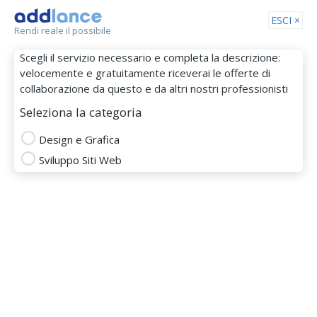
Tog
ESCI ×
Rendi reale il possibile
nav
Scegli il servizio necessario e completa la descrizione:
velocemente e gratuitamente riceverai le offerte di
collaborazione da questo e da altri nostri professionisti
Seleziona la categoria
Design e Grafica
Sviluppo Siti Web
zackidea
MEMBRO DAL 27 Gen 2016
Totale
Puntualità
Budget
Comunicazione
DESIGN E GRAFICA