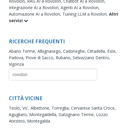
Rovolon,
RAG AI a Rovolon,
Chatbot AI a Rovolon,
Integrazione AI a Rovolon,
Agenti AI a Rovolon,
Automazione AI a Rovolon,
Tuining LLM a Rovolon,
Altri
servizi
RICERCHE FREQUENTI
Abano Terme,
Albignasego,
Cadoneghe,
Cittadella,
Este,
Padova,
Piove di Sacco,
Rubano,
Selvazzano Dentro,
Vigonza
CITTÀ VICINE
Teolo,
Vo',
Albettone,
Torreglia,
Cervarese Santa Croce,
Agugliaro,
Montegaldella,
Galzignano Terme,
Lozzo
Atestino,
Montegalda