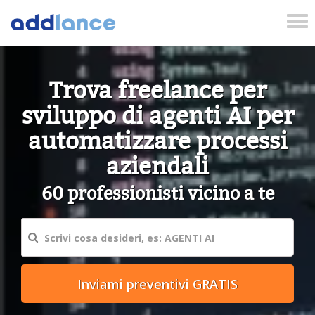
Tog
nav
Trova freelance per
sviluppo di agenti AI per
automatizzare processi
aziendali
60 professionisti vicino a te