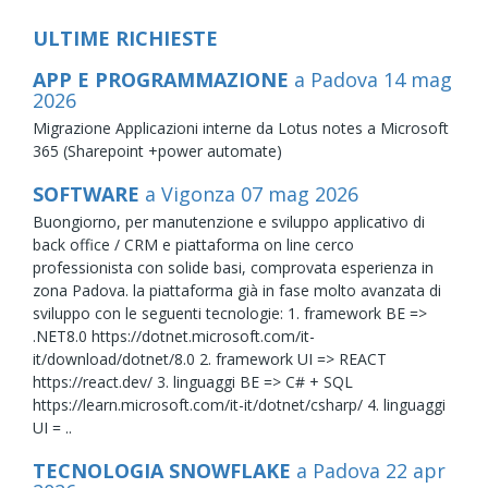
ULTIME RICHIESTE
APP E PROGRAMMAZIONE
a Padova
14
mag
2026
Migrazione Applicazioni interne da Lotus notes a Microsoft
365 (Sharepoint +power automate)
SOFTWARE
a Vigonza
07
mag
2026
Buongiorno, per manutenzione e sviluppo applicativo di
back office / CRM e piattaforma on line cerco
professionista con solide basi, comprovata esperienza in
zona Padova. la piattaforma già in fase molto avanzata di
sviluppo con le seguenti tecnologie: 1. framework BE =>
.NET8.0 https://dotnet.microsoft.com/it-
it/download/dotnet/8.0 2. framework UI => REACT
https://react.dev/ 3. linguaggi BE => C# + SQL
https://learn.microsoft.com/it-it/dotnet/csharp/ 4. linguaggi
UI = ..
TECNOLOGIA SNOWFLAKE
a Padova
22
apr