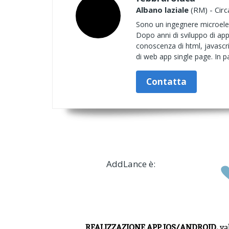
Albano laziale
(RM) - Circ
Sono un ingegnere microele
Dopo anni di sviluppo di app
conoscenza di html, javascri
di web app single page. In pa
Contatta
AddLance è:
REALIZZAZIONE APP IOS/ANDROID,
va