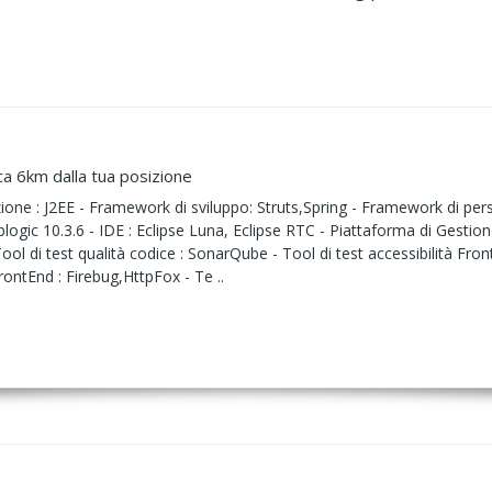
ca 6km dalla tua posizione
one : J2EE - Framework di sviluppo: Struts,Spring - Framework di pers
logic 10.3.6 - IDE : Eclipse Luna, Eclipse RTC - Piattaforma di Gestion
ool di test qualità codice : SonarQube - Tool di test accessibilità F
rontEnd : Firebug,HttpFox - Te ..