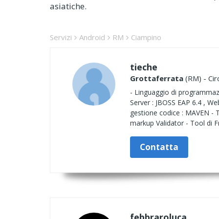
asiatiche.
Servizi
Android
RM
Ciampino
tieche
Grottaferrata
(RM) - Cir
- Linguaggio di programmazi
Server : JBOSS EAP 6.4 , Web
gestione codice : MAVEN - T
markup Validator - Tool di F
Contatta
febbraroluca