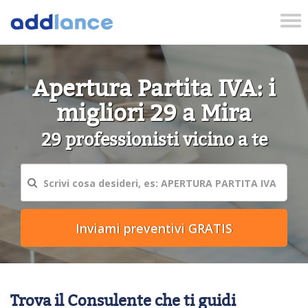
Tog
nav
Apertura Partita IVA: i
migliori 29 a Mira
29 professionisti vicino a te
Trova il Consulente che ti guidi