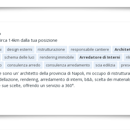
o
irca 14km dalla tua posizione
i
design esterni
ristrutturazione
responsabile cantiere
Archite
schema delle luci
rendering immobile
Arredatore di Interni
ri
o
consulenza arredo
consulenza arredamento
scia edilizia
prese
sono un' architetto della provincia di Napoli, mi occupo di ristruttur
odellazione, rendering, arredamento di interni, b&b, scelta dei material
 le sue scelte, offrendo un servizio a 360°.