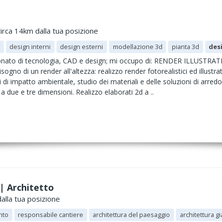
irca 14km dalla tua posizione
design interni
design esterni
modellazione 3d
pianta 3d
desi
nato di tecnologia, CAD e design; mi occupo di: RENDER ILLUSTRA
sogno di un render all'altezza: realizzo render fotorealistici ed illustrati
ni di impatto ambientale, studio dei materiali e delle soluzioni di
a due e tre dimensioni. Realizzo elaborati 2d a ..
| Architetto
alla tua posizione
nto
responsabile cantiere
architettura del paesaggio
architettura g