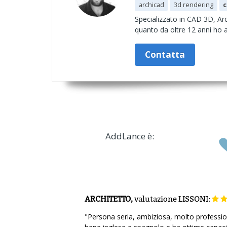
archicad
3d rendering
c
Specializzato in CAD 3D, Arc
quanto da oltre 12 anni ho a
Contatta
AddLance è:
ARCHITETTO,
valutazione
LISSONI:
"Persona seria, ambiziosa, molto profession