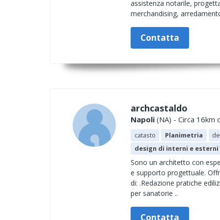
assistenza notarile, progett
merchandising, arredamento 
Contatta
archcastaldo
Napoli
(NA) - Circa 16km d
catasto
Planimetria
de
design di interni e esterni
Sono un architetto con esperi
e supporto progettuale. Offr
di: .Redazione pratiche edili
per sanatorie ..
Contatta