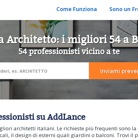
Come Funziona
Sono un Fr
 Architetto: i migliori 54 a 
54 professionisti vicino a te
fessionisti su AddLance
iori architetti italiani. Le richieste più frequenti sono la 
, il design di esterni quali giardini o balconi. Trovi il p