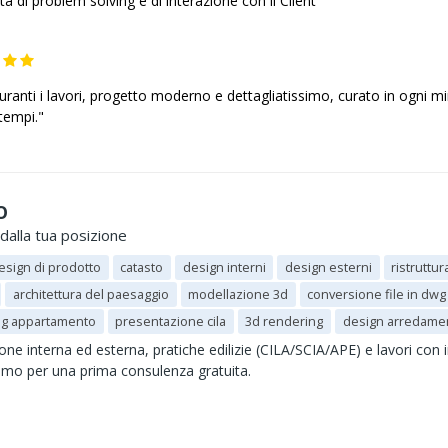
 di problem solving e di interazione con il Client"
anti i lavori, progetto moderno e dettagliatissimo, curato in ogni min
 tempi."
O
dalla tua posizione
esign di prodotto
catasto
design interni
design esterni
ristruttu
architettura del paesaggio
modellazione 3d
conversione file in dwg
ng appartamento
presentazione cila
3d rendering
design arredame
e interna ed esterna, pratiche edilizie (CILA/SCIA/APE) e lavori con im
remo per una prima consulenza gratuita.