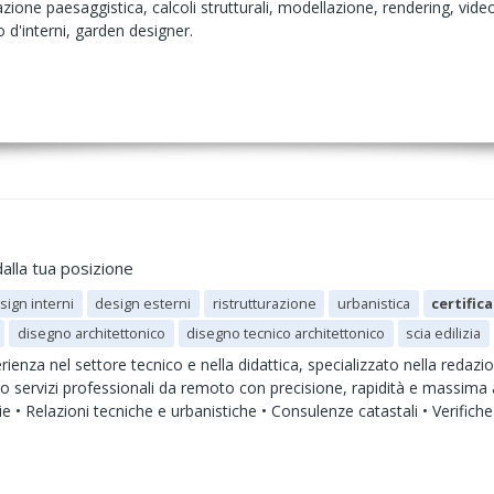
azione paesaggistica, calcoli strutturali, modellazione, rendering, vid
d'interni, garden designer.
alla tua posizione
sign interni
design esterni
ristrutturazione
urbanistica
certific
disegno architettonico
disegno tecnico architettonico
scia edilizia
enza nel settore tecnico e nella didattica, specializzato nella redazio
o servizi professionali da remoto con precisione, rapidità e massima 
zie • Relazioni tecniche e urbanistiche • Consulenze catastali • Verific