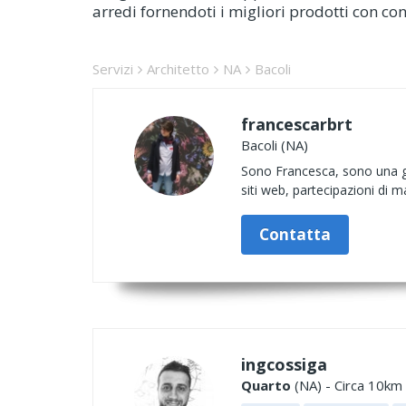
arredi fornendoti i migliori prodotti con co
Servizi
Architetto
NA
Bacoli
francescarbrt
Bacoli (NA)
Sono Francesca, sono una gra
siti web, partecipazioni di m
Contatta
ingcossiga
Quarto
(NA) - Circa 10km 