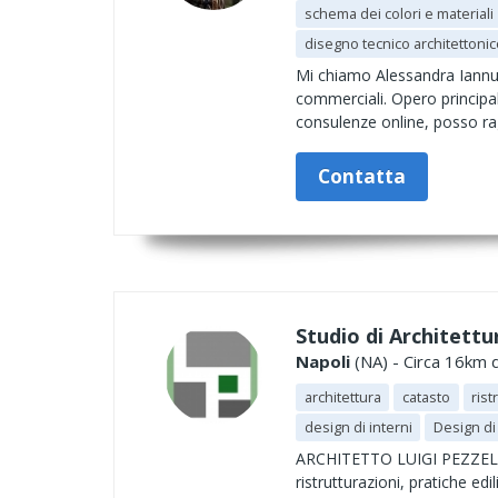
schema dei colori e materiali
disegno tecnico architettonic
Mi chiamo Alessandra Iannuzz
commerciali. Opero principa
consulenze online, posso rag
Contatta
Studio di Architettu
Napoli
(NA) - Circa 16km d
architettura
catasto
rist
design di interni
Design di
ARCHITETTO LUIGI PEZZELLA P
ristrutturazioni, pratiche edi