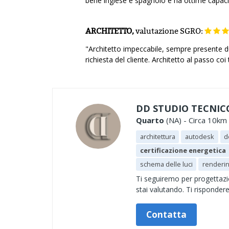
bene inglese e spagnolo e ha ottime capacità
ARCHITETTO,
valutazione
SGRO:
"Architetto impeccabile, sempre presente dur
richiesta del cliente. Architetto al passo coi
DD STUDIO TECNIC
Quarto
(NA) - Circa 10km 
architettura
autodesk
d
certificazione energetica
schema delle luci
renderi
Ti seguiremo per progettazion
stai valutando. Ti risponde
Contatta