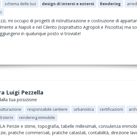
schema delle luci
design di interni e esterni
Rendering
arred
o
i, mi occupo di progetti di ristrutturazione e costruzione di appartame
lmente a Napoli e nel Cilento (soprattutto Agropoli e Pisciotta) ma s
giungervi in qualunque posto vi troviate!
ra Luigi Pezzella
alla tua posizione
rutturazione
responsabile cantiere
urbanistica
certificazioni
arch
 Esterni
rendering immobile
erizie e stime, topografia, tabelle millesimali, consulenza immobili
lizie, pratiche commerciali, pratiche catastali, contabilità, direzione lav