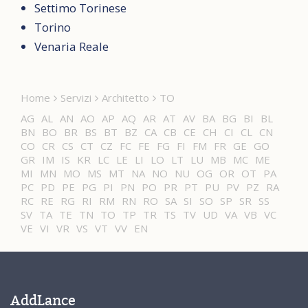
Settimo Torinese
Torino
Venaria Reale
Home
Servizi
Architetto
TO
AG
AL
AN
AO
AP
AQ
AR
AT
AV
BA
BG
BI
BL
BN
BO
BR
BS
BT
BZ
CA
CB
CE
CH
CI
CL
CN
CO
CR
CS
CT
CZ
FC
FE
FG
FI
FM
FR
GE
GO
GR
IM
IS
KR
LC
LE
LI
LO
LT
LU
MB
MC
ME
MI
MN
MO
MS
MT
NA
NO
NU
OG
OR
OT
PA
PC
PD
PE
PG
PI
PN
PO
PR
PT
PU
PV
PZ
RA
RC
RE
RG
RI
RM
RN
RO
SA
SI
SO
SP
SR
SS
SV
TA
TE
TN
TO
TP
TR
TS
TV
UD
VA
VB
VC
VE
VI
VR
VS
VT
VV
EN
AddLance