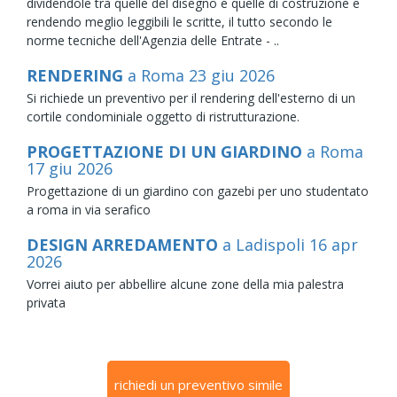
dividendole tra quelle del disegno e quelle di costruzione e
rendendo meglio leggibili le scritte, il tutto secondo le
norme tecniche dell'Agenzia delle Entrate - ..
RENDERING
a Roma
23
giu
2026
Si richiede un preventivo per il rendering dell'esterno di un
cortile condominiale oggetto di ristrutturazione.
PROGETTAZIONE DI UN GIARDINO
a Roma
17
giu
2026
Progettazione di un giardino con gazebi per uno studentato
a roma in via serafico
DESIGN ARREDAMENTO
a Ladispoli
16
apr
2026
Vorrei aiuto per abbellire alcune zone della mia palestra
privata
richiedi un preventivo simile