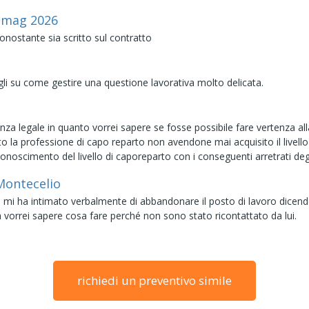
2
mag
2026
nonostante sia scritto sul contratto
i su come gestire una questione lavorativa molto delicata.
a legale in quanto vorrei sapere se fosse possibile fare vertenza alla
olto la professione di capo reparto non avendone mai acquisito il live
onoscimento del livello di caporeparto con i conseguenti arretrati degl
Montecelio
a mi ha intimato verbalmente di abbandonare il posto di lavoro dice
orrei sapere cosa fare perché non sono stato ricontattato da lui.
richiedi un preventivo simile