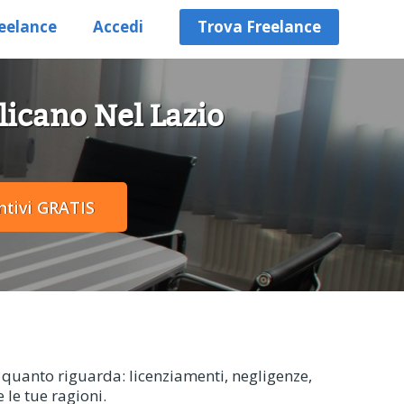
eelance
Accedi
Trova Freelance
llicano Nel Lazio
r quanto riguarda: licenziamenti, negligenze,
e le tue ragioni.