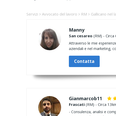
Servizi
Avvocato del lavoro
RM
Gallicano nel l
Manny
San cesareo
(RM) - Circa 
Attraverso le mie esperienze
aziendali e nel marketing, 
Contatta
Gianmarcob11
Frascati
(RM) - Circa 13km
- Consulenza, analisi e compl