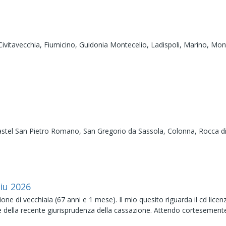
Civitavecchia,
Fiumicino,
Guidonia Montecelio,
Ladispoli,
Marino,
Mon
astel San Pietro Romano,
San Gregorio da Sassola,
Colonna,
Rocca d
iu
2026
one di vecchiaia (67 anni e 1 mese). Il mio quesito riguarda il cd li
ce della recente giurisprudenza della cassazione. Attendo cortesement