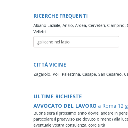
RICERCHE FREQUENTI
Albano Laziale,
Anzio,
Ardea,
Cerveteri,
Ciampino,
Velletri
CITTÀ VICINE
Zagarolo,
Poli,
Palestrina,
Casape,
San Cesareo,
C
ULTIME RICHIESTE
AVVOCATO DEL LAVORO
a Roma
12
g
Buona sera il prossimo anno dovrei andare in pensi
particolare il preavviso (se dovuto o meno) alla lu
eventuale vostra consulenza. cordialità