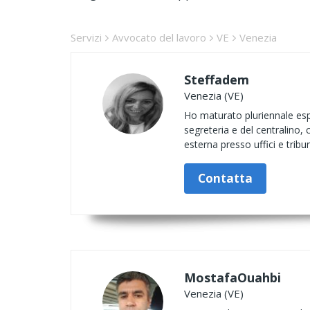
Servizi
Avvocato del lavoro
VE
Venezia
Steffadem
Venezia (VE)
Ho maturato pluriennale espe
segreteria e del centralino, 
esterna presso uffici e tribun
Contatta
MostafaOuahbi
Venezia (VE)