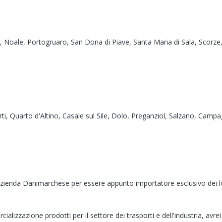
o,
Noale,
Portogruaro,
San Dona di Piave,
Santa Maria di Sala,
Scorze
rti,
Quarto d'Altino,
Casale sul Sile,
Dolo,
Preganziol,
Salzano,
Campag
'azienda Danimarchese per essere appunto importatore esclusivo dei loro
lizzazione prodotti per il settore dei trasporti e dell'industria, avrei