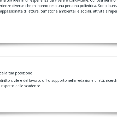
la tua idea in un'esperienza da vivere e condividere. Curiosa del mond
erienze diverse che mi hanno resa una persona poliedrica. Sono laure
o appassionata di lettura, tematiche ambientali e sociali, attività all'
.
dalla tua posizione
ritto civile e del lavoro, offro supporto nella redazione di atti, ricerch
 rispetto delle scadenze.