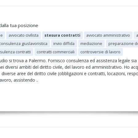
dalla tua posizione
ne
avvocato civilista
stesura contratti
avvocato amministrativo
a
consulenza giuslavoristica
invio diffida
mediazione
preparazione do
sulenza contratti
contratti commerciali
controversie di lavoro
udio si trova a Palermo. Fornisco consulenza ed assistenza legale sia 
i diversi ambiti del diritto civile, del lavoro ed amministrativo. Ho acq
iverse aree del diritto civile (obbligazioni e contratti, locazioni, respons
lavoro, assistendo ..