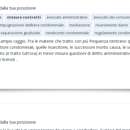
dalla tua posizione
a
stesura contratti
avvocato amministrativo
avvocato dei consum
impugnazione delibera condominiale
mediazione
risarcimento danni
separazione giudiziale
rendiconto condominiale
regolamento condom
 ampio raggio. Fra le materie che tratto con più frequenza rientrano quel
estioni condominiali, quelle risarcitorie, le successoni mortis causa, le 
to (e tratto tutt’ora) in minor misura questioni di diritto amministrativ
 licenze ..
dalla tua posizione