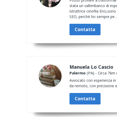
Posso provare a trasformare 
stata un saltimbanco di esp
istruttrice cinofila Enci,son
SEO, perchè ho sempre pe .
Contatta
Manuela Lo Cascio
Palermo
(PA) - Circa 7km 
Avvocato con esperienza in di
da remoto, con precisione e
Contatta