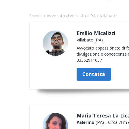
Servizi
Avvocato divorzista
PA
Villabate
Emilio Micalizzi
Villabate (PA)
Avvocato appassionato di fot
divulgazione e conoscenza di 
33362911637
Contatta
Maria Teresa La Lic
Palermo
(PA) - Circa 7km 