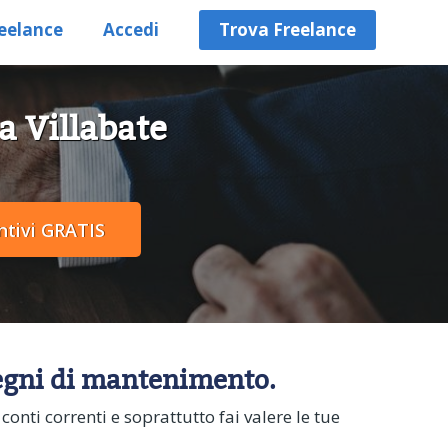
eelance
Accedi
Trova Freelance
a Villabate
assegni di mantenimento.
 conti correnti e soprattutto fai valere le tue