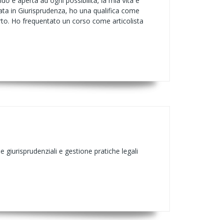
o e aperta ad ogni possibilità, la mia vita è
ata in Giurisprudenza, ho una qualifica come
aperto. Ho frequentato un corso come articolista
e giurisprudenziali e gestione pratiche legali