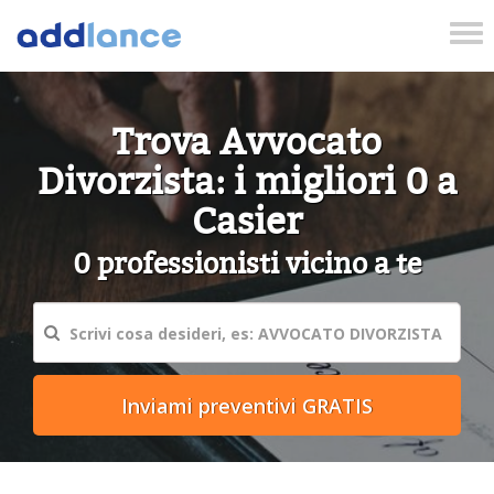
Tog
nav
Trova Avvocato
Divorzista: i migliori 0 a
Casier
0 professionisti vicino a te