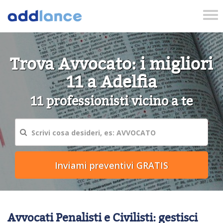
Tog
nav
Trova Avvocato: i migliori
11 a Adelfia
11 professionisti vicino a te
Avvocati Penalisti e Civilisti: gestisci