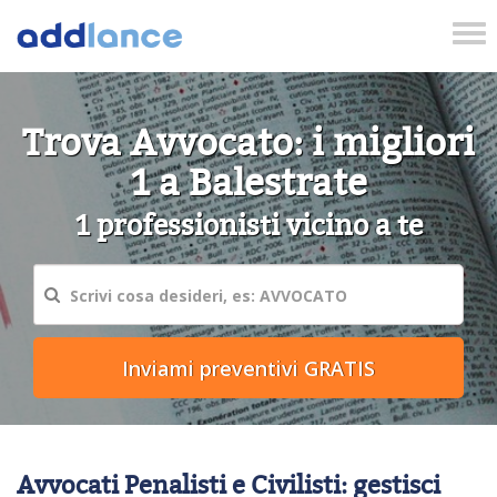
Tog
nav
Trova Avvocato: i migliori
1 a Balestrate
1 professionisti vicino a te
Avvocati Penalisti e Civilisti: gestisci