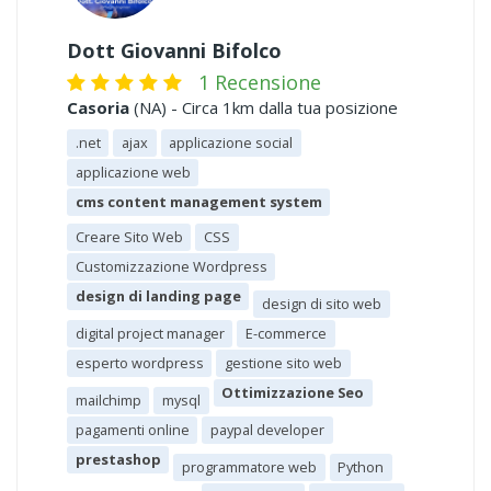
Dott Giovanni Bifolco
1 Recensione
Casoria
(NA) - Circa 1km dalla tua posizione
.net
ajax
applicazione social
applicazione web
cms content management system
Creare Sito Web
CSS
Customizzazione Wordpress
design di landing page
design di sito web
digital project manager
E-commerce
esperto wordpress
gestione sito web
Ottimizzazione Seo
mailchimp
mysql
pagamenti online
paypal developer
prestashop
programmatore web
Python