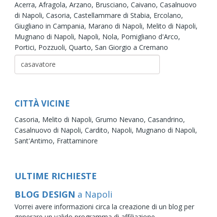
Acerra,
Afragola,
Arzano,
Brusciano,
Caivano,
Casalnuovo
di Napoli,
Casoria,
Castellammare di Stabia,
Ercolano,
Giugliano in Campania,
Marano di Napoli,
Melito di Napoli,
Mugnano di Napoli,
Napoli,
Nola,
Pomigliano d'Arco,
Portici,
Pozzuoli,
Quarto,
San Giorgio a Cremano
CITTÀ VICINE
Casoria,
Melito di Napoli,
Grumo Nevano,
Casandrino,
Casalnuovo di Napoli,
Cardito,
Napoli,
Mugnano di Napoli,
Sant'Antimo,
Frattaminore
ULTIME RICHIESTE
BLOG DESIGN
a Napoli
Vorrei avere informazioni circa la creazione di un blog per
generare un valido programma di affiliazione