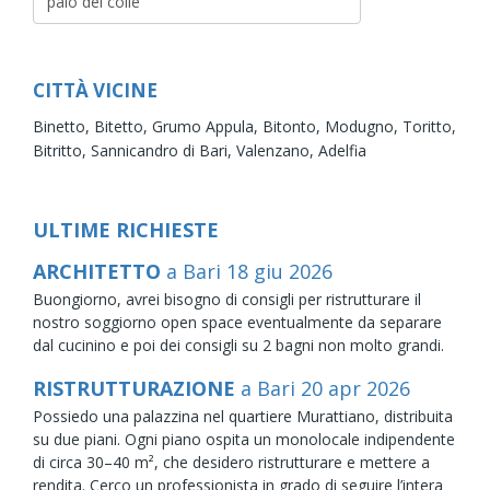
CITTÀ VICINE
Binetto,
Bitetto,
Grumo Appula,
Bitonto,
Modugno,
Toritto,
Bitritto,
Sannicandro di Bari,
Valenzano,
Adelfia
ULTIME RICHIESTE
ARCHITETTO
a Bari
18
giu
2026
Buongiorno, avrei bisogno di consigli per ristrutturare il
nostro soggiorno open space eventualmente da separare
dal cucinino e poi dei consigli su 2 bagni non molto grandi.
RISTRUTTURAZIONE
a Bari
20
apr
2026
Possiedo una palazzina nel quartiere Murattiano, distribuita
su due piani. Ogni piano ospita un monolocale indipendente
di circa 30–40 m², che desidero ristrutturare e mettere a
rendita. Cerco un professionista in grado di seguire l’intera