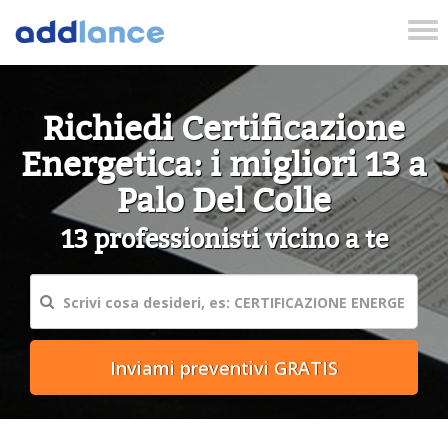
Tog
nav
Richiedi Certificazione
Energetica: i migliori 13 a
Palo Del Colle
13 professionisti vicino a te