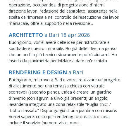
operazione, occupandosi di progettazione d’interni,
direzione lavori, redazione del capitolato, assistenza nella
scelta dell’impresa e nel controllo dell’esecuzione dei lavori
maniacale, oltre al supporto nella revisione ..
ARCHITETTO
a Bari
18
apr
2026
Buongiorno, vorrei avere delle idee per ristrutturare e
suddividere questo immobile. Ho già delle idee ma penso
che un occhio più tecnico sicuramente potrà aiutarmi. Ho
inserito la planimetria per iniziare a dare un'occhiata.
RENDERING E DESIGN
a Bari
Buongiorno, mi trovo a Bari e vorrei realizzare un progetto
di allestimento per una terrazza chiusa con vetrate
scorrevoli (secondo piano). L’idea è creare: un giardino
d’inverno (con agrumi e ulivo già presenti) un angolo
lavanderia integrato una zona relax stile “Puglia chic” /
“boho rilassato” Dispongo già di una piantina con misure.
Vorrei sapere: costo per rendering fotorealistico cosa
include il servizio (numero viste, mod ..