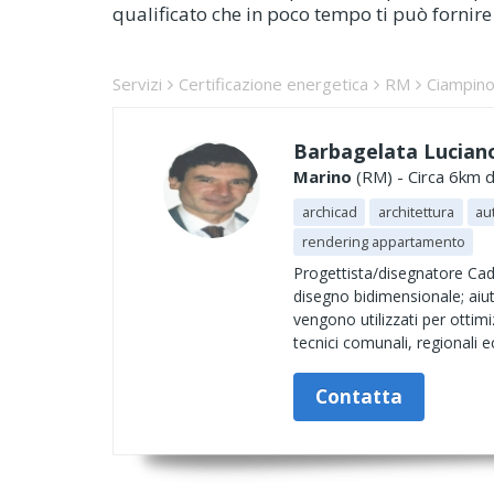
qualificato che in poco tempo ti può fornire 
Servizi
Certificazione energetica
RM
Ciampin
Barbagelata Luciano
Marino
(RM) - Circa 6km d
archicad
architettura
au
rendering appartamento
Progettista/disegnatore Cad 
disegno bidimensionale; aiuto
vengono utilizzati per ottimi
tecnici comunali, regionali ec
Contatta