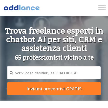
Tog
nav
Trova freelance esperti in
chatbot AI per siti, CRM e
assistenza clienti
65 professionisti vicino a te