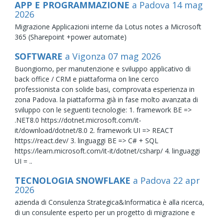
APP E PROGRAMMAZIONE
a Padova
14
mag
2026
Migrazione Applicazioni interne da Lotus notes a Microsoft
365 (Sharepoint +power automate)
SOFTWARE
a Vigonza
07
mag
2026
Buongiorno, per manutenzione e sviluppo applicativo di
back office / CRM e piattaforma on line cerco
professionista con solide basi, comprovata esperienza in
zona Padova. la piattaforma già in fase molto avanzata di
sviluppo con le seguenti tecnologie: 1. framework BE =>
.NET8.0 https://dotnet.microsoft.com/it-
it/download/dotnet/8.0 2. framework UI => REACT
https://react.dev/ 3. linguaggi BE => C# + SQL
https://learn.microsoft.com/it-it/dotnet/csharp/ 4. linguaggi
UI = ..
TECNOLOGIA SNOWFLAKE
a Padova
22
apr
2026
azienda di Consulenza Strategica&Informatica è alla ricerca,
di un consulente esperto per un progetto di migrazione e