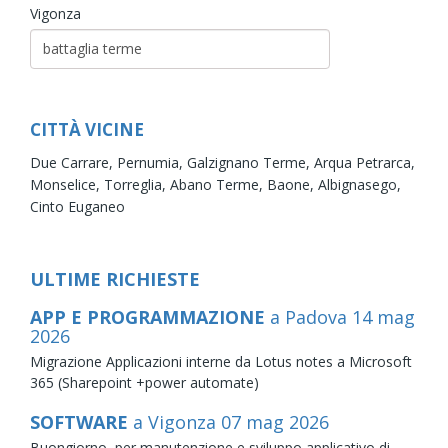
Vigonza
CITTÀ VICINE
Due Carrare,
Pernumia,
Galzignano Terme,
Arqua Petrarca,
Monselice,
Torreglia,
Abano Terme,
Baone,
Albignasego,
Cinto Euganeo
ULTIME RICHIESTE
APP E PROGRAMMAZIONE
a Padova
14
mag
2026
Migrazione Applicazioni interne da Lotus notes a Microsoft
365 (Sharepoint +power automate)
SOFTWARE
a Vigonza
07
mag
2026
Buongiorno, per manutenzione e sviluppo applicativo di