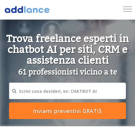
Tog
nav
Trova freelance esperti in
chatbot AI per siti, CRM e
assistenza clienti
61 professionisti vicino a te