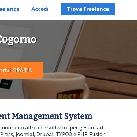
eelance
Accedi
Trova Freelance
 Cogorno
ontent Management System
e non sono altro che software per gestire ad
rdPress, Joomla!, Drupal, TYPO3 e PHP-Fusion