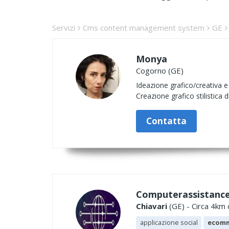
Servizi
Cms content management system
GE
Monya
Cogorno (GE)
Ideazione grafico/creativa e 
Creazione grafico stilistica 
Contatta
Computerassistance
Chiavari
(GE) - Circa 4km 
applicazione social
ecom