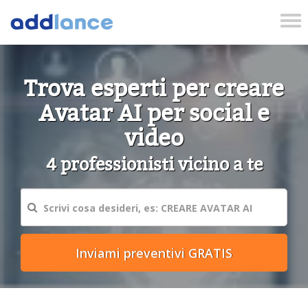
Tog
nav
Trova esperti per creare
Avatar AI per social e
video
4 professionisti vicino a te