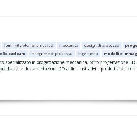
fem finite element method
meccanica
design di processo
proge
e 3d cad cam
ingegnere di processo
ingegneria
modelli e immag
o specializzato in progettazione meccanica, offro progettazione 3D
produttivi, e documentazione 2D ai fini illustrativi e produttivi dei co