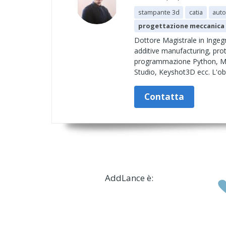
stampante 3d
catia
aut
progettazione meccanica
Dottore Magistrale in Ingegn
additive manufacturing, prot
programmazione Python, Matl
Studio, Keyshot3D ecc. L'obie
Contatta
AddLance è: