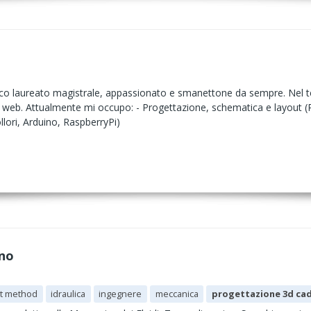
ico laureato magistrale, appassionato e smanettone da sempre. Nel 
b. Attualmente mi occupo: - Progettazione, schematica e layout (PCB) 
lori, Arduino, RaspberryPi)
no
nt method
idraulica
ingegnere
meccanica
progettazione 3d ca