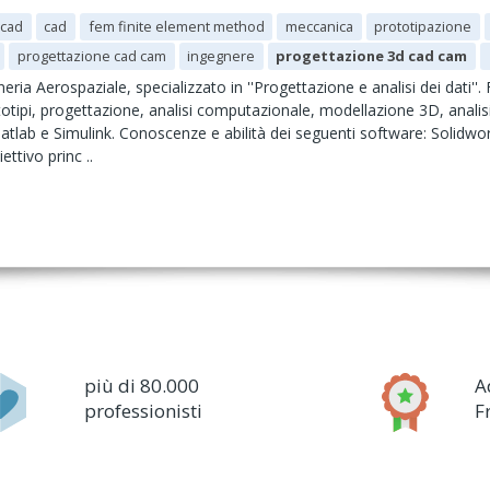
ocad
cad
fem finite element method
meccanica
prototipazione
progettazione cad cam
ingegnere
progettazione 3d cad cam
eria Aerospaziale, specializzato in ''Progettazione e analisi dei dati'
otipi, progettazione, analisi computazionale, modellazione 3D, analisi
ab e Simulink. Conoscenze e abilità dei seguenti software: Solidwor
ttivo princ ..
più di 80.000
A
professionisti
F