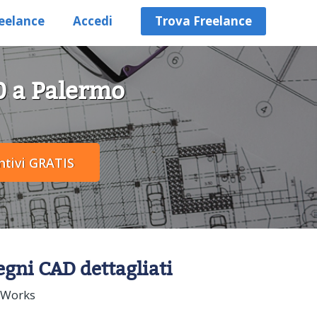
eelance
Accedi
Trova Freelance
0 a Palermo
segni CAD dettagliati
idWorks