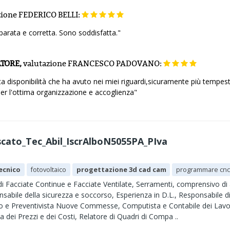
zione
FEDERICO BELLI:
arata e corretta. Sono soddisfatta."
TORE,
valutazione
FRANCESCO PADOVANO:
a disponibilità che ha avuto nei miei riguardi,sicuramente più tempest
 per l'ottima organizzazione e accoglienza"
ato_Tec_Abil_IscrAlboN5055PA_PIva
ecnico
fotovoltaico
progettazione 3d cad cam
programmare cn
di Facciate Continue e Facciate Ventilate, Serramenti, comprensivo d
nsabile della sicurezza e soccorso, Esperienza in D.L., Responsabile di
 e Preventivista Nuove Commesse, Computista e Contabile dei Lavori e
 dei Prezzi e dei Costi, Relatore di Quadri di Compa ..