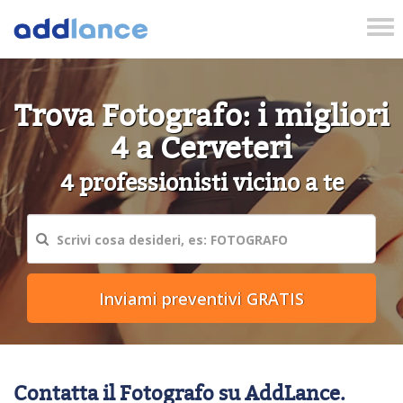
Tog
nav
Trova Fotografo: i migliori
4 a Cerveteri
4 professionisti vicino a te
Contatta il Fotografo su AddLance.