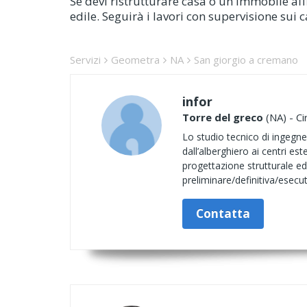
Se devi ristrutturare casa o un immobile af
edile. Seguirà i lavori con supervisione sui c
Servizi
Geometra
NA
San giorgio a cremano
infor
Torre del greco
(NA) - Ci
Lo studio tecnico di ingegne
dall’alberghiero ai centri es
progettazione strutturale ed
preliminare/definitiva/esecut
Contatta