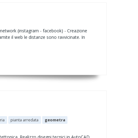
al network (instagram - facebook) - Creazione
amite il web le distanze sono ravvicinate. In
ria
pianta arredata
geometra
ttonica. Realizzo disegni tecnici in AutoCAD