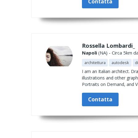
Contatta
Rossella Lombardi_
Napoli
(NA) - Circa 5km da
architettura
autodesk
d
I am an Italian architect. D
illustrations and other grap
Portraits on Demand, and V
Contatta