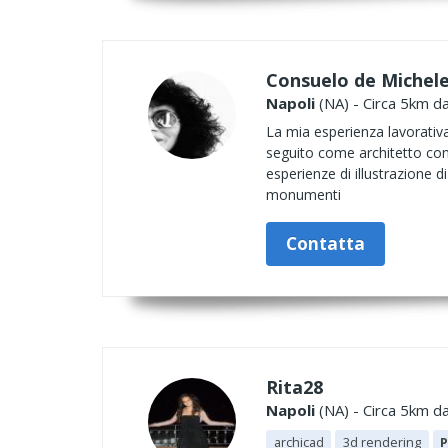
Consuelo de Michel
Napoli
(NA) - Circa 5km da
La mia esperienza lavorativa 
seguito come architetto con 
esperienze di illustrazione d
monumenti
Contatta
Rita28
Napoli
(NA) - Circa 5km da
archicad
3d rendering
P