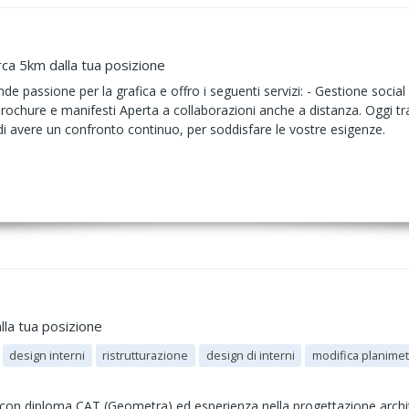
rca 5km dalla tua posizione
e passione per la grafica e offro i seguenti servizi: - Gestione soci
e, brochure e manifesti Aperta a collaborazioni anche a distanza. Oggi tr
avere un confronto continuo, per soddisfare le vostre esigenze.
lla tua posizione
design interni
ristrutturazione
design di interni
modifica planimet
on diploma CAT (Geometra) ed esperienza nella progettazione archite