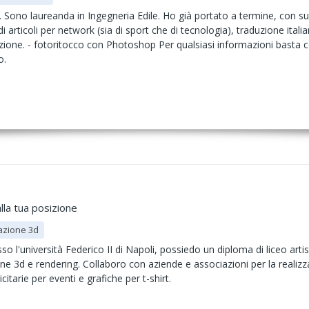
 Sono laureanda in Ingegneria Edile. Ho già portato a termine, con s
a di articoli per network (sia di sport che di tecnologia), traduzione itali
ione. - fotoritocco con Photoshop Per qualsiasi informazioni basta co
o.
lla tua posizione
azione 3d
so l'università Federico II di Napoli, possiedo un diploma di liceo artis
e 3d e rendering. Collaboro con aziende e associazioni per la realizza
tarie per eventi e grafiche per t-shirt.