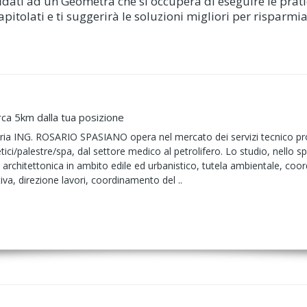
fidati ad un Geometra che si occuperà di eseguire le prat
apitolati e ti suggerirà le soluzioni migliori per risparmia
rca 5km dalla tua posizione
ria ING. ROSARIO SPASIANO opera nel mercato dei servizi tecnico profess
tetici/palestre/spa, dal settore medico al petrolifero. Lo studio, nello s
 architettonica in ambito edile ed urbanistico, tutela ambientale, co
iva, direzione lavori, coordinamento del ..