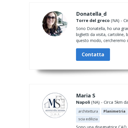
Donatella_d
Torre del greco
(NA) - Ci
Sono Donatella, ho una grand
biglietti da visita, cartolin
questo modo, cercheremo di 
Contatta
Maria S
Napoli
(NA) - Circa 5km da
architettura
Planimetria
scia edilizia
Sono una disegnatrice CAD c