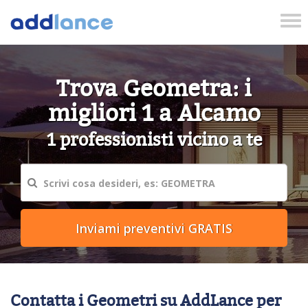
Tog
nav
Trova Geometra: i
migliori 1 a Alcamo
1 professionisti vicino a te
Contatta i Geometri su AddLance per