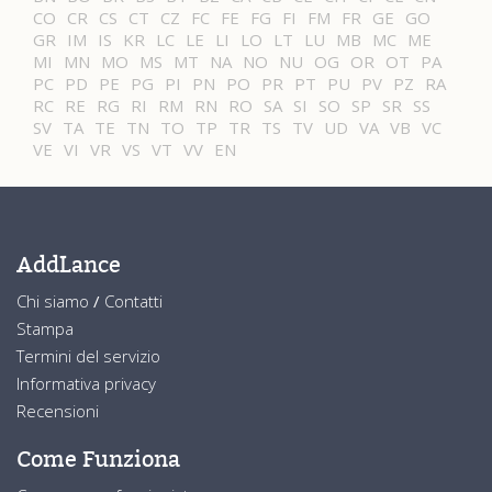
CO
CR
CS
CT
CZ
FC
FE
FG
FI
FM
FR
GE
GO
GR
IM
IS
KR
LC
LE
LI
LO
LT
LU
MB
MC
ME
MI
MN
MO
MS
MT
NA
NO
NU
OG
OR
OT
PA
PC
PD
PE
PG
PI
PN
PO
PR
PT
PU
PV
PZ
RA
RC
RE
RG
RI
RM
RN
RO
SA
SI
SO
SP
SR
SS
SV
TA
TE
TN
TO
TP
TR
TS
TV
UD
VA
VB
VC
VE
VI
VR
VS
VT
VV
EN
AddLance
Chi siamo
/
Contatti
Stampa
Termini del servizio
Informativa privacy
Recensioni
Come Funziona