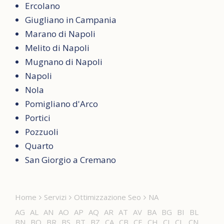
Ercolano
Giugliano in Campania
Marano di Napoli
Melito di Napoli
Mugnano di Napoli
Napoli
Nola
Pomigliano d'Arco
Portici
Pozzuoli
Quarto
San Giorgio a Cremano
Home
Servizi
Ottimizzazione Seo
NA
AG
AL
AN
AO
AP
AQ
AR
AT
AV
BA
BG
BI
BL
BN
BO
BR
BS
BT
BZ
CA
CB
CE
CH
CI
CL
CN