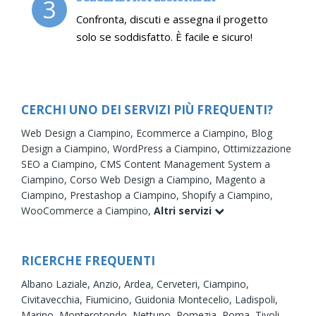
3
Confronta, discuti e assegna il progetto
solo se soddisfatto. È facile e sicuro!
CERCHI UNO DEI SERVIZI PIÙ FREQUENTI?
Web Design a Ciampino,
Ecommerce a Ciampino,
Blog
Design a Ciampino,
WordPress a Ciampino,
Ottimizzazione
SEO a Ciampino,
CMS Content Management System a
Ciampino,
Corso Web Design a Ciampino,
Magento a
Ciampino,
Prestashop a Ciampino,
Shopify a Ciampino,
WooCommerce a Ciampino,
Altri servizi
RICERCHE FREQUENTI
Albano Laziale,
Anzio,
Ardea,
Cerveteri,
Ciampino,
Civitavecchia,
Fiumicino,
Guidonia Montecelio,
Ladispoli,
Marino,
Monterotondo,
Nettuno,
Pomezia,
Roma,
Tivoli,