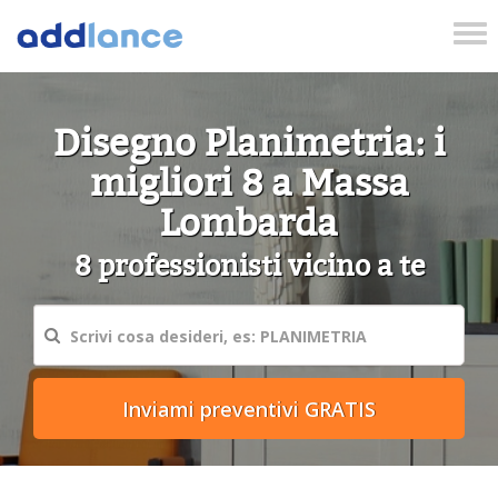
Tog
nav
Disegno Planimetria: i
migliori 8 a Massa
Lombarda
8 professionisti vicino a te