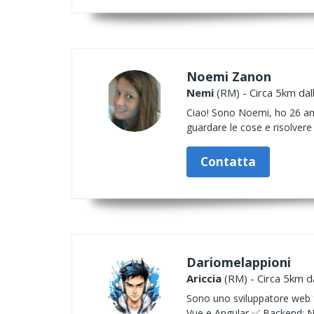
Noemi Zanon
Nemi
(RM) - Circa 5km dal
Ciao! Sono Noemi, ho 26 ann
guardare le cose e risolvere 
Contatta
Dariomelappioni
Ariccia
(RM) - Circa 5km da
Sono uno sviluppatore web fu
Vue e Angular ✅ Backend: 