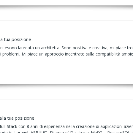
la tua posizione
i esono laureata un architetta. Sono positiva e creativa, mi piace t
i problemi, Mi piace un approccio incentrato sulla compatibilità ambient
lla tua posizione
ll-Stack con 8 anni di esperienza nella creazione di applicazioni azie
Node.js, Laravel, ASP.NET, Django ✅ Database: MySQL, PostgreSQ