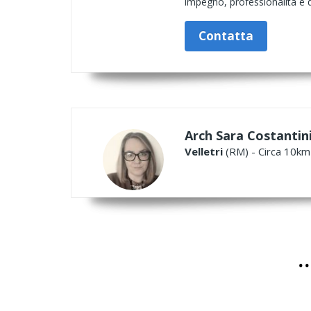
impegno, professionalità e d
Contatta
Arch Sara Costantin
Velletri
(RM) - Circa 10km 
.