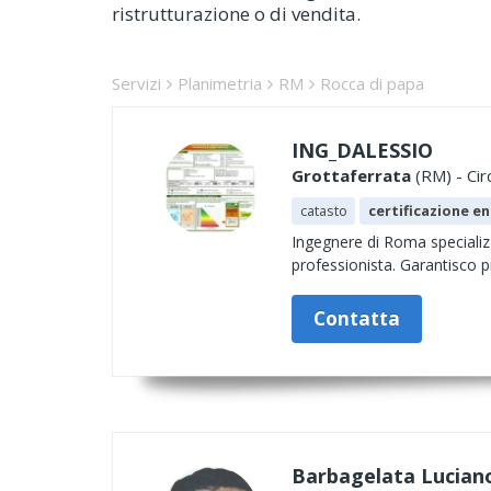
ristrutturazione o di vendita.
Servizi
Planimetria
RM
Rocca di papa
ING_DALESSIO
Grottaferrata
(RM) - Cir
catasto
certificazione e
Ingegnere di Roma specializz
professionista. Garantisco pr
Contatta
Barbagelata Luciano