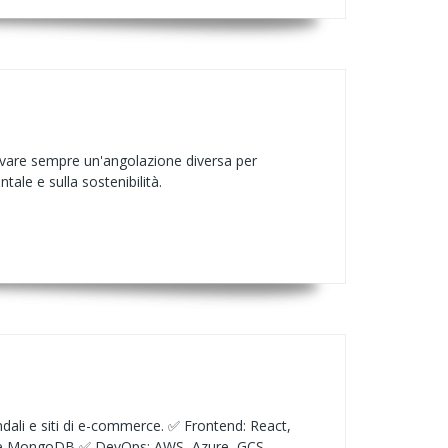
rovare sempre un'angolazione diversa per
ale e sulla sostenibilità.
ndali e siti di e-commerce. ✅ Frontend: React,
L e MongoDB ✅ DevOps: AWS, Azure, GCS,