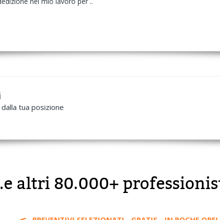
edizione nel mio lavoro per ..
i
dalla tua posizione
..e altri 80.000+ professionis
PREVENTIVI SELEZIONATI - GRATIS - IN POCHE ORE!