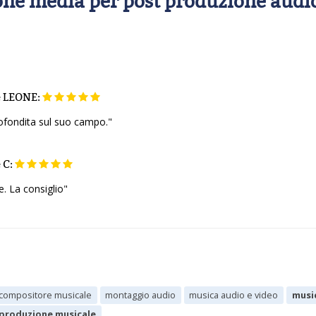
one media per post produzione audio
e
LEONE:
ofondita sul suo campo."
e
C:
e. La consiglio"
compositore musicale
montaggio audio
musica audio e video
musi
produzione musicale