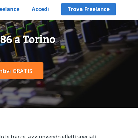
eelance
Accedi
Trova Freelance
 86 a Torino
 le tracce, aggiungendo effetti speciali