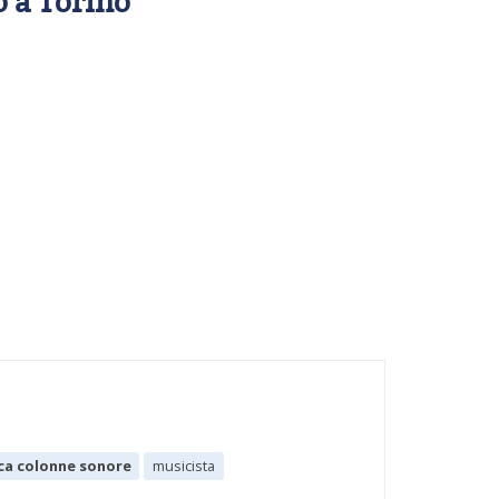
 a Torino
ca colonne sonore
musicista