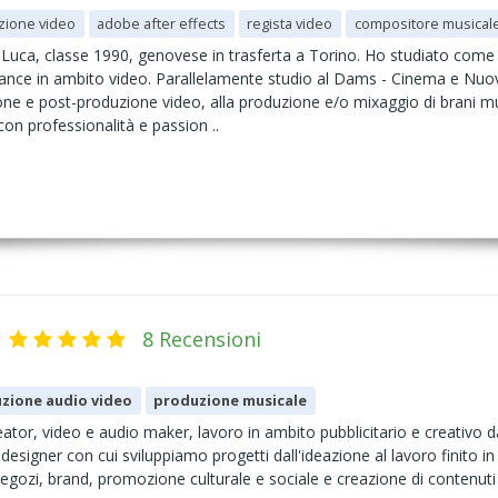
zione video
adobe after effects
regista video
compositore musical
o Luca, classe 1990, genovese in trasferta a Torino. Ho studiato come
lance in ambito video. Parallelamente studio al Dams - Cinema e Nuovi
ione e post-produzione video, alla produzione e/o mixaggio di brani music
con professionalità e passion ..
8 Recensioni
zione audio video
produzione musicale
ator, video e audio maker, lavoro in ambito pubblicitario e creativo 
esigner con cui sviluppiamo progetti dall'ideazione al lavoro finito in 
gozi, brand, promozione culturale e sociale e creazione di contenuti 