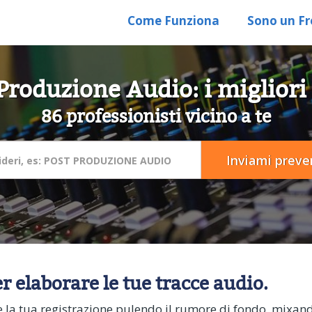
Come Funziona
Sono un Fr
Produzione Audio: i migliori
86 professionisti vicino a te
 elaborare le tue tracce audio.
 la tua registrazione pulendo il rumore di fondo, mixando