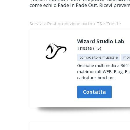
come echi o Fade In Fade Out. Ricevi preventi
Servizi
Post produzione audio
TS
Trieste
Wizard Studio Lab
Trieste (TS)
compositore musicale
mon
Gestione multimedia a 360° 
matrimoniali. WEB: Blog, E-c
caricature; brochure.
Contatta