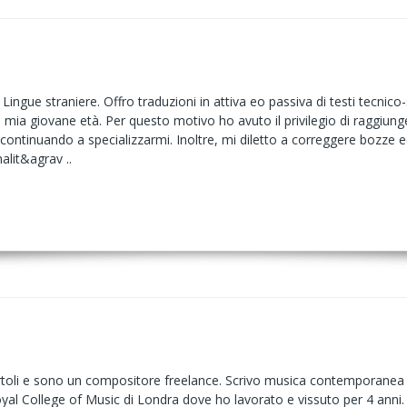
Lingue straniere. Offro traduzioni in attiva eo passiva di testi tecnico-sc
a mia giovane età. Per questo motivo ho avuto il privilegio di raggiun
 continuando a specializzarmi. Inoltre, mi diletto a correggere bozze eo 
nalit&agrav ..
oli e sono un compositore freelance. Scrivo musica contemporanea e m
yal College of Music di Londra dove ho lavorato e vissuto per 4 anni.