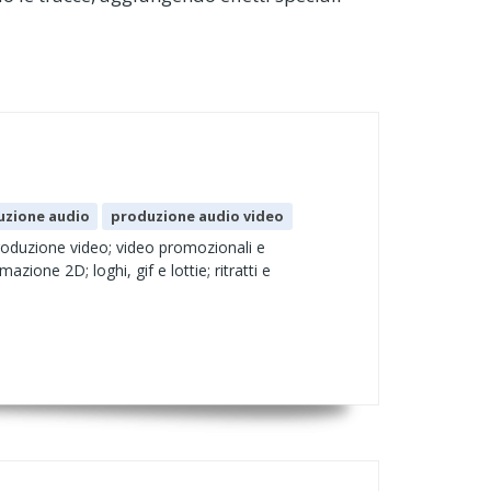
uzione audio
produzione audio video
roduzione video; video promozionali e
one 2D; loghi, gif e lottie; ritratti e