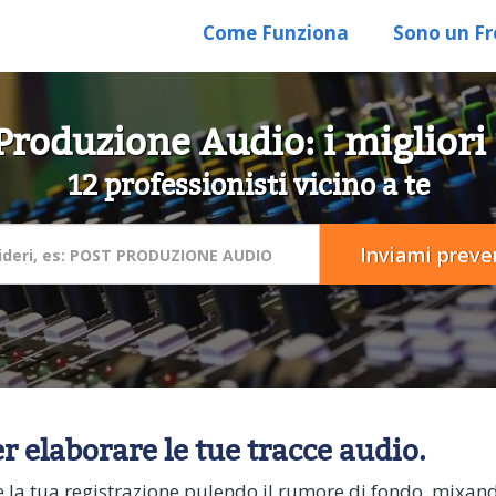
Come Funziona
Sono un Fr
Produzione Audio: i migliori 
12 professionisti vicino a te
 elaborare le tue tracce audio.
 la tua registrazione pulendo il rumore di fondo, mixando