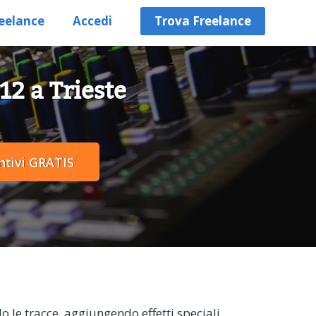
eelance
Accedi
Trova Freelance
12 a Trieste
 le tracce, aggiungendo effetti speciali