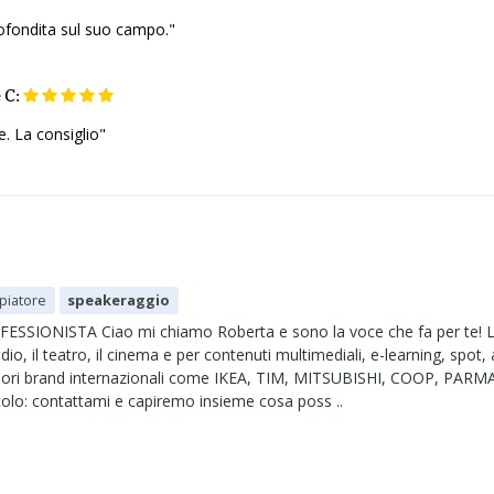
ofondita sul suo campo."
e
C:
e. La consiglio"
piatore
speakeraggio
SSIONISTA Ciao mi chiamo Roberta e sono la voce che fa per te! L
dio, il teatro, il cinema e per contenuti multimediali, e-learning, spot
giori brand internazionali come IKEA, TIM, MITSUBISHI, COOP, PARMA
olo: contattami e capiremo insieme cosa poss ..