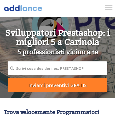
Tog
nav
Sviluppatori Prestashop: i
migliori 5 a Carinola
5 professionisti vicino a te
Trova velocemente Programmatori