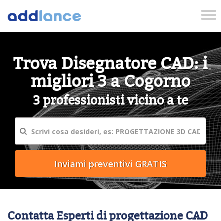
Tog
nav
Trova Disegnatore CAD: i
migliori 3 a Cogorno
3 professionisti vicino a te
Contatta Esperti di progettazione CAD