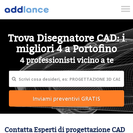
Tog
nav
Trova Disegnatore CAD: i
migliori 4 a Portofino
4 professionisti vicino a te
Contatta Esperti di progettazione CAD