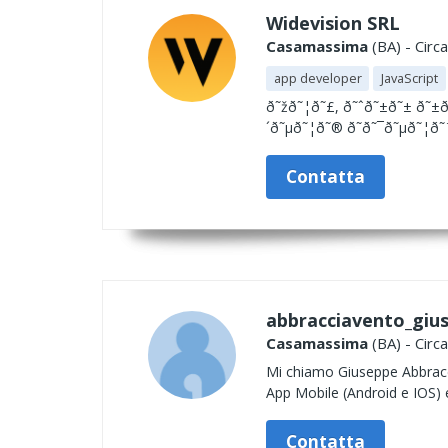
Widevision SRL
Casamassima
(BA) - Circ
app developer
JavaScript
ð˜žð˜¦ð˜£, ð˜ˆð˜±ð˜± ð˜±ð
´ð˜µð˜¦ð˜® ð˜ð˜¯ð˜µð˜¦ð˜
Contatta
abbracciavento_giu
Casamassima
(BA) - Circ
Mi chiamo Giuseppe Abbracci
App Mobile (Android e IOS) 
Contatta