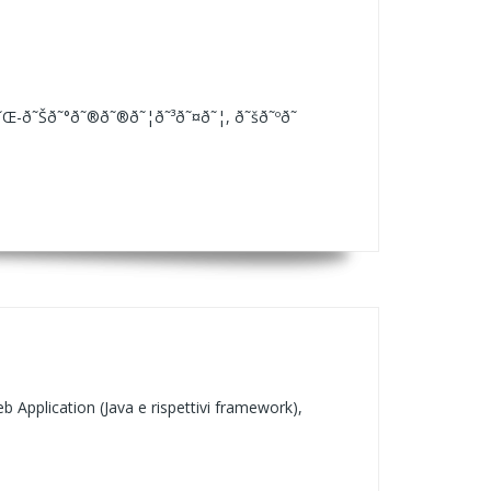
˜Œ-ð˜Šð˜°ð˜®ð˜®ð˜¦ð˜³ð˜¤ð˜¦, ð˜šð˜ºð˜
 Application (Java e rispettivi framework),