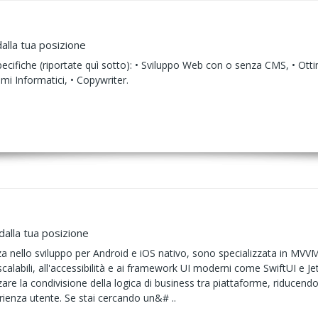
alla tua posizione
pecifiche (riportate quì sotto): • Sviluppo Web con o senza CMS, • Otti
mi Informatici, • Copywriter.
dalla tua posizione
za nello sviluppo per Android e iOS nativo, sono specializzata in MVV
 scalabili, all'accessibilità e ai framework UI moderni come SwiftUI e
re la condivisione della logica di business tra piattaforme, riducendo 
rienza utente. Se stai cercando un&# ..