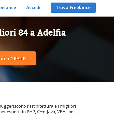
eelance
Accedi
Trova Freelance
iori 84 a Adelfia
uggeriscono l'architettura e i migliori
 esperti in PHP, C++, Java, VBA, .net,