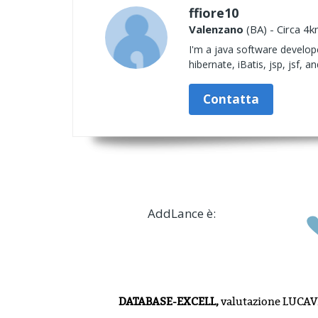
ffiore10
Valenzano
(BA) - Circa 4k
I'm a java software develop
hibernate, iBatis, jsp, jsf, 
Contatta
AddLance è:
DATABASE-EXCELL,
valutazione
LUCAV