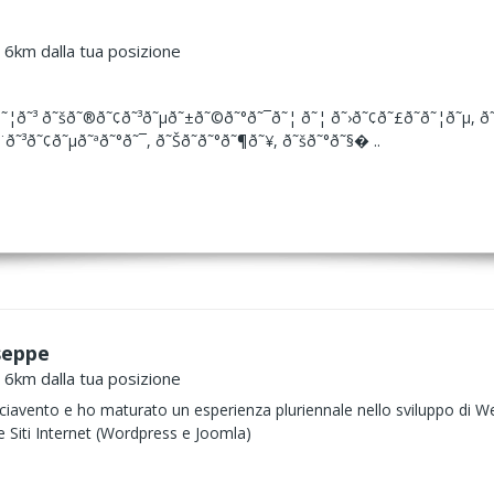
a 6km dalla tua posizione
˜¦ð˜³ ð˜šð˜®ð˜¢ð˜³ð˜µð˜±ð˜©ð˜°ð˜¯ð˜¦ ð˜¦ ð˜›ð˜¢ð˜£ð˜­ð˜¦ð˜µ, ð
¨ð˜³ð˜¢ð˜µð˜ªð˜°ð˜¯, ð˜Šð˜­ð˜°ð˜¶ð˜¥, ð˜šð˜°ð˜§� ..
seppe
a 6km dalla tua posizione
avento e ho maturato un esperienza pluriennale nello sviluppo di Web
e Siti Internet (Wordpress e Joomla)