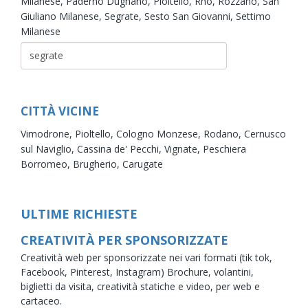
Milanese,
Paderno Dugnano,
Pioltello,
Rho,
Rozzano,
San
Giuliano Milanese,
Segrate,
Sesto San Giovanni,
Settimo
Milanese
CITTÀ VICINE
Vimodrone,
Pioltello,
Cologno Monzese,
Rodano,
Cernusco
sul Naviglio,
Cassina de' Pecchi,
Vignate,
Peschiera
Borromeo,
Brugherio,
Carugate
ULTIME RICHIESTE
CREATIVITÀ PER SPONSORIZZATE
Creatività web per sponsorizzate nei vari formati (tik tok,
Facebook, Pinterest, Instagram) Brochure, volantini,
biglietti da visita, creatività statiche e video, per web e
cartaceo.