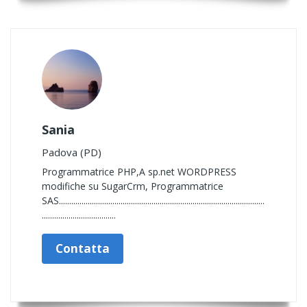
Sania
Padova (PD)
Programmatrice PHP,A sp.net WORDPRESS
modifiche su SugarCrm, Programmatrice
SAS....................................................................................................
....................................
Contatta