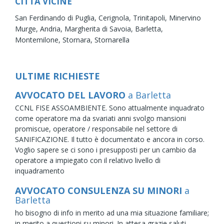
CITTÀ VICINE
San Ferdinando di Puglia,
Cerignola,
Trinitapoli,
Minervino
Murge,
Andria,
Margherita di Savoia,
Barletta,
Montemilone,
Stornara,
Stornarella
ULTIME RICHIESTE
AVVOCATO DEL LAVORO
a Barletta
CCNL FISE ASSOAMBIENTE. Sono attualmente inquadrato
come operatore ma da svariati anni svolgo mansioni
promiscue, operatore / responsabile nel settore di
SANIFICAZIONE. Il tutto è documentato e ancora in corso.
Voglio sapere se ci sono i presupposti per un cambio da
operatore a impiegato con il relativo livello di
inquadramento
AVVOCATO CONSULENZA SU MINORI
a
Barletta
ho bisogno di info in merito ad una mia situazione familiare;
in merito a questioni su minori. In attesa grazie saluti