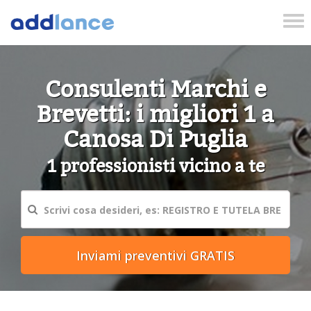
Tog
nav
Consulenti Marchi e
Brevetti: i migliori 1 a
Canosa Di Puglia
1 professionisti vicino a te