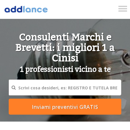
Tog
nav
Consulenti Marchi e
Brevetti: i migliori 1 a
Cinisi
1 professionisti vicino a te