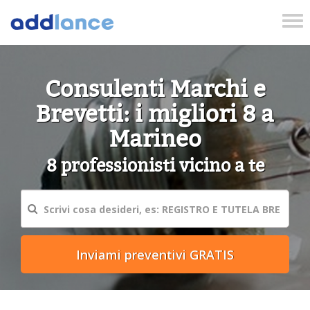
Tog
nav
Consulenti Marchi e
Brevetti: i migliori 8 a
Marineo
8 professionisti vicino a te