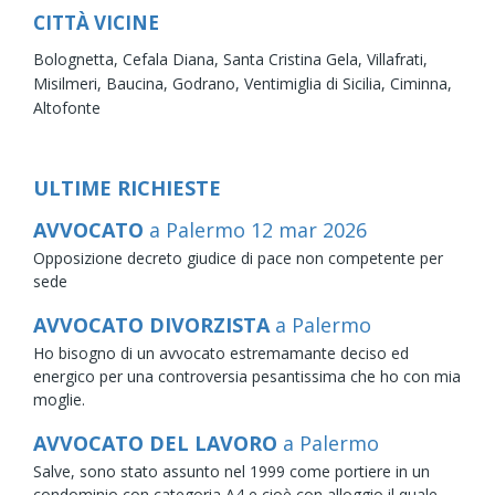
CITTÀ VICINE
Bolognetta,
Cefala Diana,
Santa Cristina Gela,
Villafrati,
Misilmeri,
Baucina,
Godrano,
Ventimiglia di Sicilia,
Ciminna,
Altofonte
ULTIME RICHIESTE
AVVOCATO
a Palermo
12
mar
2026
Opposizione decreto giudice di pace non competente per
sede
AVVOCATO DIVORZISTA
a Palermo
Ho bisogno di un avvocato estremamante deciso ed
energico per una controversia pesantissima che ho con mia
moglie.
AVVOCATO DEL LAVORO
a Palermo
Salve, sono stato assunto nel 1999 come portiere in un
condominio con categoria A4 e cioè con alloggio il quale